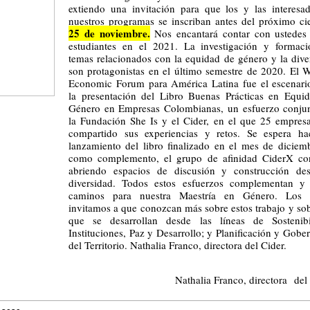
extiendo una invitación para que los y las interesa
nuestros programas se inscriban antes del próximo cie
25 de noviembre.
Nos encantará contar con ustede
estudiantes en el 2021. La investigación y formac
temas relacionados con la equidad de género y la dive
son protagonistas en el último semestre de 2020. El
Economic Forum para América Latina fue el escenari
la presentación del Libro Buenas Prácticas en Equi
Género en Empresas Colombianas, un esfuerzo conju
la Fundación She Is y el Cider, en el que 25 empres
compartido sus experiencias y retos. Se espera ha
lanzamiento del libro finalizado en el mes de diciem
como complemento, el grupo de afinidad CiderX co
abriendo espacios de discusión y construcción de
diversidad. Todos estos esfuerzos complementan y
caminos para nuestra Maestría en Género. Los 
invitamos a que conozcan más sobre estos trabajo y sob
que se desarrollan desde las líneas de Sostenibi
Instituciones, Paz y Desarrollo; y Planificación y Gobe
del Territorio. Nathalia Franco, directora del Cider.
Nathalia Franco, directora del 