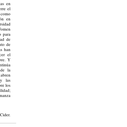
das en
rre el
s como
ión en
rsidad
 Women
o para
dad de
nto de
as han
cer el
bre. Y
ntinúa
sde la
 abren
y las
re los
lidad;
rnanza
Cider.