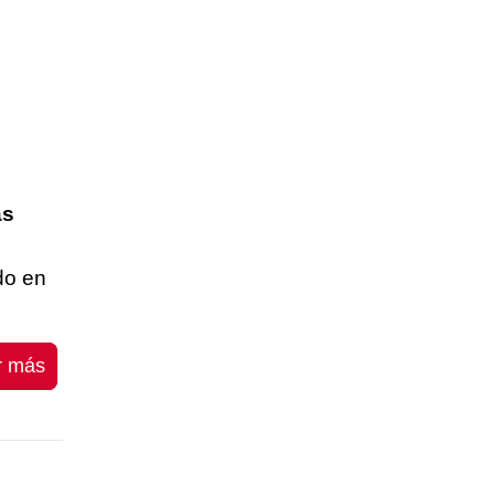
as
do en
r más