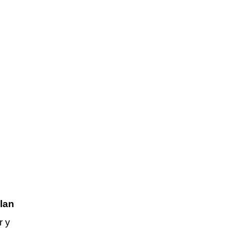
lan
r y