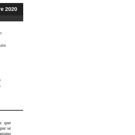
e 2020
er
ube
R
ra que
que se
 mismo